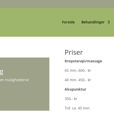
Forside
Behandlinger
Priser
Kropsterapi/massage
ig
65 min. 600,- kr
40 min. 450,- kr
e om mulighederne
Akupunktur
350,- kr
Tid: ca. 45 min.