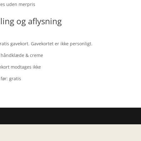
es uden merpris
ling og aflysning
atis gavekort. Gavekortet er ikke personligt.
n, håndklæde & creme
nkort modtages ikke
før: gratis