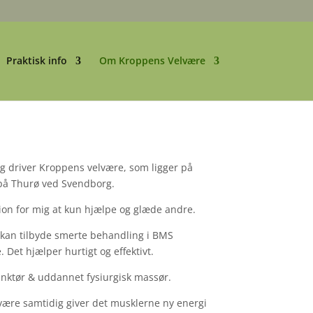
Praktisk info
Om Kroppens Velvære
g driver Kroppens velvære, som ligger på
 på Thurø ved Svendborg.
ion for mig at kun hjælpe og glæde andre.
 kan tilbyde smerte behandling i BMS
 Det hjælper hurtigt og effektivt.
unktør & uddannet fysiurgisk massør.
være samtidig giver det musklerne ny energi