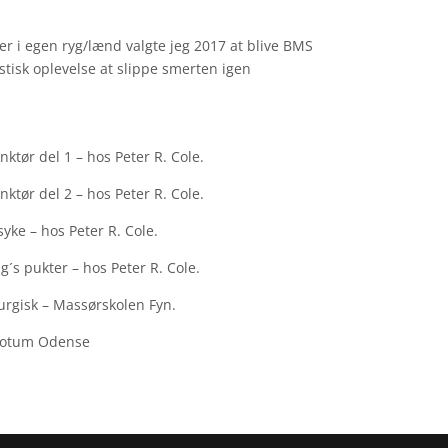
r i egen ryg/lænd valgte jeg 2017 at blive BMS
stisk oplevelse at slippe smerten igen
ktør del 1 – hos Peter R. Cole.
ktør del 2 – hos Peter R. Cole.
syke – hos Peter R. Cole.
g´s pukter – hos Peter R. Cole.
urgisk – Massørskolen Fyn.
 Totum Odense