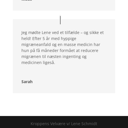
Jeg mødte Lene ved et tilfælde – og sikke et
held! Efter 5 år med hyppige
migræneanfald og en masse medicin har
hun på få måneder formået at reducere
migrænen til næsten ingenting og
medicinen ligeså.
Sarah
Kroppens Velvære v/ Lene Schmidt