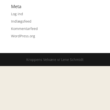
Meta
Log ind
Indlægsfeed
Kommentarfeed
WordPress.org
Kroppens Velvære v/ Lene Schmidt